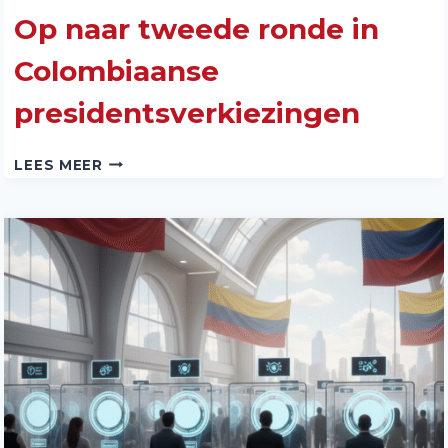
Op naar tweede ronde in
Colombiaanse
presidentsverkiezingen
OP
LEES MEER
NAAR
TWEEDE
RONDE
IN
COLOMBIAANSE
PRESIDENTSVERKIEZINGEN