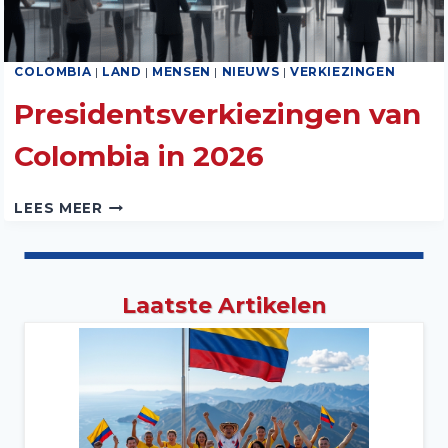
COLOMBIA
|
LAND
|
MENSEN
|
NIEUWS
|
VERKIEZINGEN
Presidentsverkiezingen van
Colombia in 2026
PRESIDENTSVERKIEZINGEN
LEES MEER
VAN
COLOMBIA
IN
2026
Laatste Artikelen