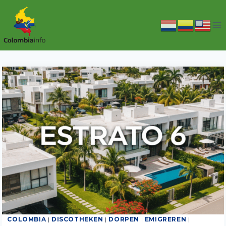
Doorgaan
naar
inhoud
COLOMBIA
|
DISCOTHEKEN
|
DORPEN
|
EMIGREREN
|