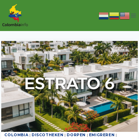
Doorgaan
naar
inhoud
COLOMBIA
|
DISCOTHEKEN
|
DORPEN
|
EMIGREREN
|