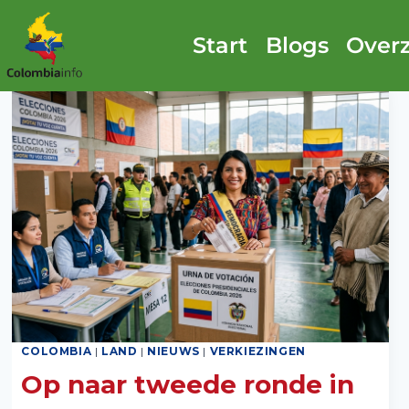
Doorgaan
naar
Start
Blogs
Overz
inhoud
COLOMBIA
|
LAND
|
NIEUWS
|
VERKIEZINGEN
Op naar tweede ronde in