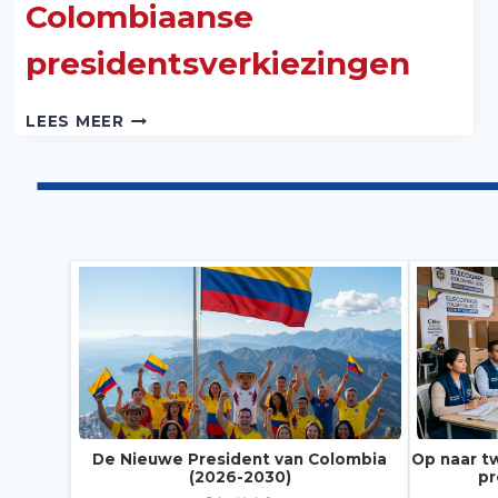
Colombiaanse
presidentsverkiezingen
OP
LEES MEER
NAAR
TWEEDE
RONDE
IN
COLOMBIAANSE
PRESIDENTSVERKIEZINGEN
De Nieuwe President van Colombia
Op naar t
(2026-2030)
pr