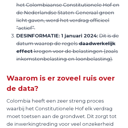
het Colombiaanse Constitutionele Hof en
de Nederlandse Staten-Generaal groen
licht gaven, werd het verdrag officieel
“actief”.
DESINFORMATIE: 1 januari 2024:
Dit is de
datum waarop de regels
daadwerkelijk
effect
kregen voor de belastingen (zoals
inkomstenbelasting en loonbelasting).
Waarom is er zoveel ruis over
de data?
Colombia heeft een zeer streng proces
waarbij het Constitutionele Hof elk verdrag
moet toetsen aan de grondwet. Dit zorgt tot
de inwerkingtreding voor veel onzekerheid